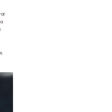
ral
la
l
s.