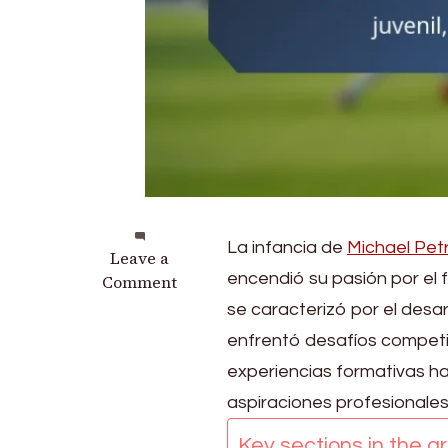
La infancia de
Michael Pet
on
Leave a
encendió su pasión por el f
Michael
Comment
Petrasso:
se caracterizó por el desar
Vida
enfrentó desafíos competit
temprana,
experiencias formativas 
Carrera
juvenil,
aspiraciones profesionale
Trayectoria
Key sections in the art