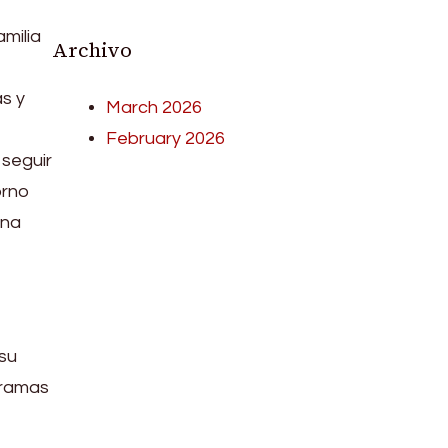
milia
Archivo
as y
March 2026
February 2026
 seguir
orno
una
 su
ogramas