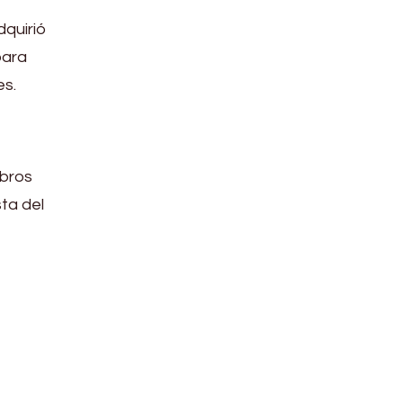
dquirió
para
es.
mbros
ta del