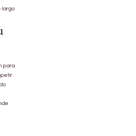
o largo
u
ón para
petir
ndo
onde