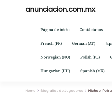
anunciacion.com.mx
Página de inicio
Contáctanos
French (FR)
German (AT)
Jap
Norwegian (NO)
Polish (PL)
G
Hungarian (HU)
Spanish (MX)
Home
Biografías de Jugadores
Michael Petra