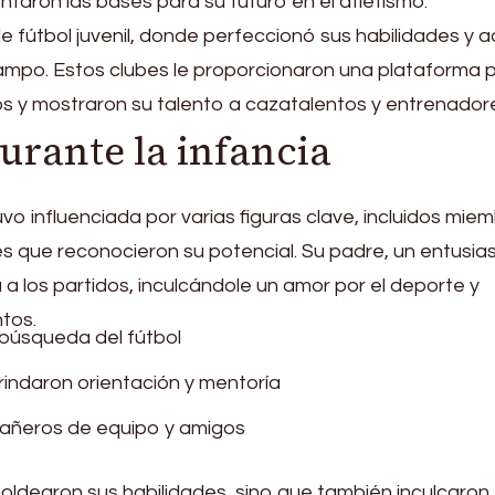
ntaron las bases para su futuro en el atletismo.
e fútbol juvenil, donde perfeccionó sus habilidades y a
campo. Estos clubes le proporcionaron una plataforma 
os y mostraron su talento a cazatalentos y entrenador
urante la infancia
vo influenciada por varias figuras clave, incluidos mie
es que reconocieron su potencial. Su padre, un entusias
 a los partidos, inculcándole un amor por el deporte y
tos.
búsqueda del fútbol
indaron orientación y mentoría
pañeros de equipo y amigos
moldearon sus habilidades, sino que también inculcaron