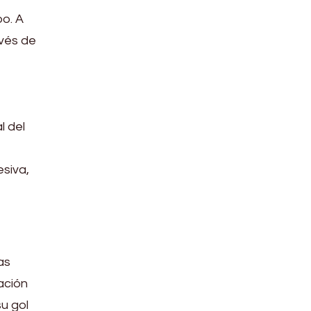
o. A
avés de
l del
siva,
as
ación
su gol