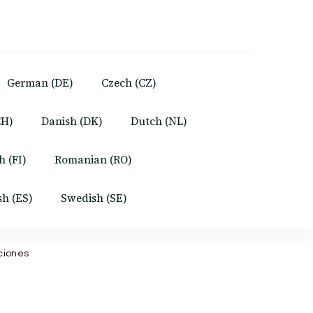
German (DE)
Czech (CZ)
CH)
Danish (DK)
Dutch (NL)
h (FI)
Romanian (RO)
sh (ES)
Swedish (SE)
ciones