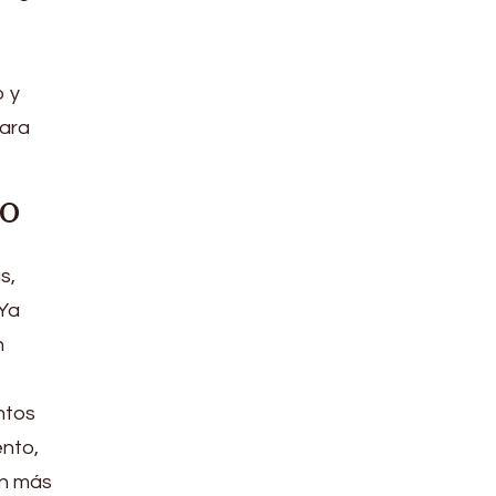
o y
para
po
s,
 Ya
n
ntos
ento,
en más