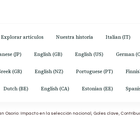
Explorar artículos
Nuestra historia
Italian (IT)
anese (JP)
English (GB)
English (US)
German (
reek (GR)
English (NZ)
Portuguese (PT)
Finnis
Dutch (BE)
English (CA)
Estonian (EE)
Spani
n Osorio: Impacto en la selección nacional, Goles clave, Contribu