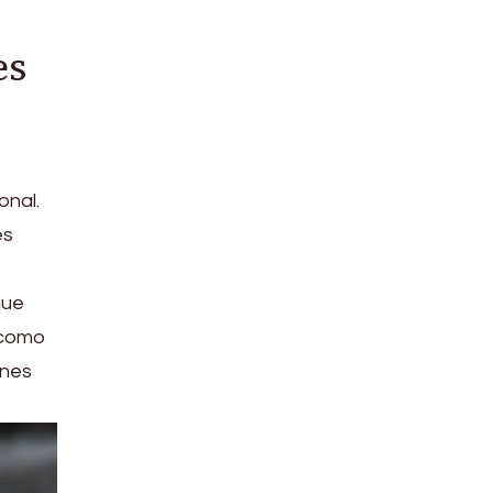
es
onal.
es
que
 como
ones