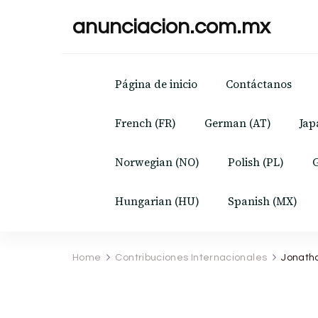
anunciacion.com.mx
Página de inicio
Contáctanos
French (FR)
German (AT)
Jap
Norwegian (NO)
Polish (PL)
G
Hungarian (HU)
Spanish (MX)
Home
Contribuciones Internacionales
Jonatha