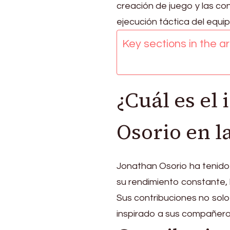
selección
creación de juego y las co
nacional,
ejecución táctica del equip
Goles
clave,
Key sections in the art
Contribuciones
¿Cuál es el
Osorio en l
Jonathan Osorio ha tenido 
su rendimiento constante, 
Sus contribuciones no solo
inspirado a sus compañeros,