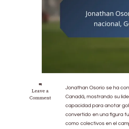
Jonathan Osorio se ha conv
on
Leave a
Canadá, mostrando su lide
Jonathan
Comment
Osorio:
capacidad para anotar gole
Impacto
convertido en una figura f
en
como colectivos en el camp
la