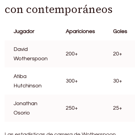
con contemporáneos
Jugador
Apariciones
Goles
David
200+
20+
Wotherspoon
Atiba
300+
30+
Hutchinson
Jonathan
250+
25+
Osorio
Las estadísticas de carrera de Wotherspoon