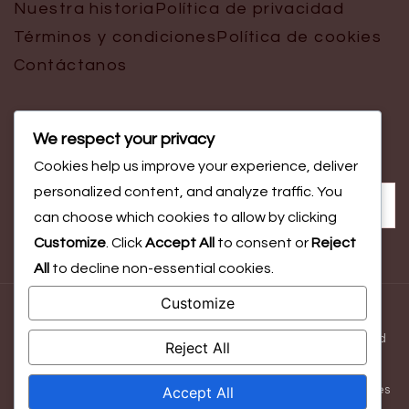
Nuestra historia
Política de privacidad
Términos y condiciones
Política de cookies
Contáctanos
We respect your privacy
Buscar
Cookies help us improve your experience, deliver
Search
personalized content, and analyze traffic. You
for:
can choose which cookies to allow by clicking
Customize
. Click
Accept All
to consent or
Reject
All
to decline non-essential cookies.
Customize
© Copyright 2026
anunciacion.com.mx
. All Rights Reserved.
Blossom Magazine | Developed By
Blossom Themes
.
Powered
Reject All
by
WordPress
.
Accept All
Nuestra historia
Política de privacidad
Términos y condiciones